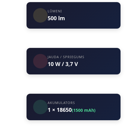
LŪMENI
500 lm
JAUDA / SPRIEGUMS
10 W / 3,7 V
AKUMULATORS
1 × 18650
(1500 mAh)