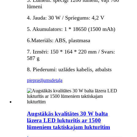
3. Lūmeni: spēcīgi 1200 lūmeni; vāji 700
lūmeni
4. Jauda: 30 W / Spriegums: 4,2 V
5. Akumulators: 1 * 18650 (1500 mAh)
6.Materiāls: ABS, plastmasa
7. Izmēri: 150 * 164 * 220 mm / Svars:
587 g
8. Piederumi: uzlādes kabelis, atbalsts
pieprasījums
detaļa
Augstākās kvalitātes 30 W balta
lāzera LED lukturītis ar 1500
lūmeniem taktiskajam lukturītim