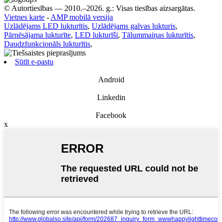
© Autortiesības — 2010.–2026. g.: Visas tiesības aizsargātas.
Vietnes karte
-
AMP mobilā versija
Uzlādējams LED lukturītis
,
Uzlādējams galvas lukturis
,
Pārnēsājama lukturīte
,
LED lukturīši
,
Tālummaiņas lukturītis
,
Daudzfunkcionāls lukturītis
,
Sūtīt e-pastu
Android
Linkedin
Facebook
x