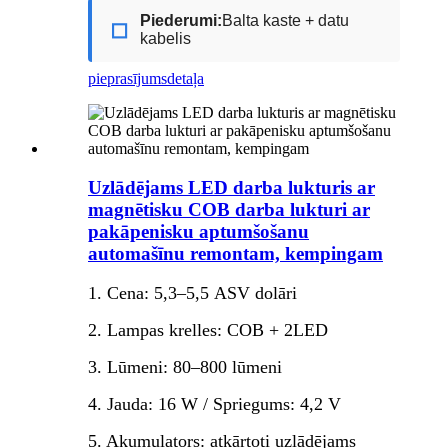
Piederumi:
Balta kaste + datu
◻
kabelis
pieprasījums
detaļa
Uzlādējams LED darba lukturis ar
magnētisku COB darba lukturi ar
pakāpenisku aptumšošanu
automašīnu remontam, kempingam
1. Cena: 5,3–5,5 ASV dolāri
2. Lampas krelles: COB + 2LED
3. Lūmeni: 80–800 lūmeni
4. Jauda: 16 W / Spriegums: 4,2 V
5. Akumulators: atkārtoti uzlādējams