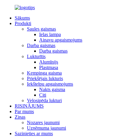
Sākums
Produkti
Saules gaismas
Ielas lampa
Ainavu apgaismojums
Darba gaismas
Darba gaismas
Lukturītis
Alumīnijs
Plastmasa
Kempinga gaisma
Priekšējais lukturis
Iekštelpu apgaismojums
Nakts gaisma
Citi
Velosipēda lukturi
RISINĀJUMS
Par mums
Ziņas
Nozares jaunumi
Uzņēmuma jaunumi
Sazinieties ar mums