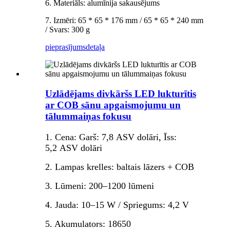
6. Materiāls: alumīnija sakausējums
7. Izmēri: 65 * 65 * 176 mm / 65 * 65 * 240 mm
/ Svars: 300 g
pieprasījums
detaļa
Uzlādējams divkāršs LED lukturītis
ar COB sānu apgaismojumu un
tālummaiņas fokusu
1. Cena: Garš: 7,8 ASV dolāri, Īss:
5,2 ASV dolāri
2. Lampas krelles: baltais lāzers + COB
3. Lūmeni: 200–1200 lūmeni
4. Jauda: 10–15 W / Spriegums: 4,2 V
5. Akumulators: 18650