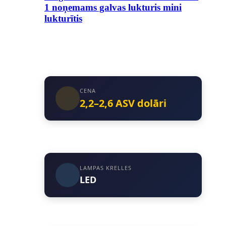
1 noņemams galvas lukturis mini
lukturītis
CENA
2,2–2,6 ASV dolāri
LAMPAS KRELLES
LED