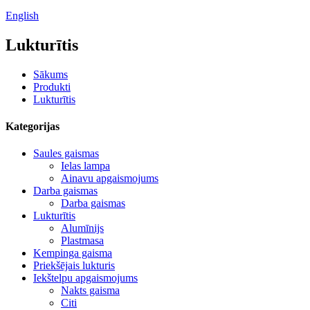
English
Lukturītis
Sākums
Produkti
Lukturītis
Kategorijas
Saules gaismas
Ielas lampa
Ainavu apgaismojums
Darba gaismas
Darba gaismas
Lukturītis
Alumīnijs
Plastmasa
Kempinga gaisma
Priekšējais lukturis
Iekštelpu apgaismojums
Nakts gaisma
Citi