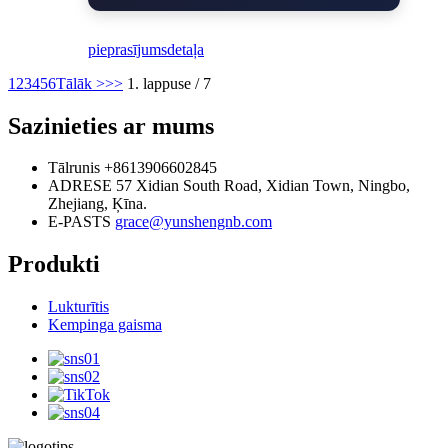
pieprasījums
detaļa
1
2
3
4
5
6
Tālāk >
>>
1. lappuse / 7
Sazinieties ar mums
Tālrunis
+8613906602845
ADRESE
57 Xidian South Road, Xidian Town, Ningbo,
Zhejiang, Ķīna.
E-PASTS
grace@yunshengnb.com
Produkti
Lukturītis
Kempinga gaisma