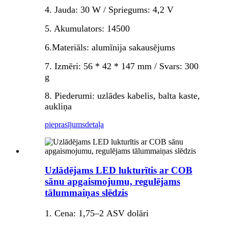
4. Jauda: 30 W / Spriegums: 4,2 V
5. Akumulators: 14500
6.Materiāls: alumīnija sakausējums
7. Izmēri: 56 * 42 * 147 mm / Svars: 300
g
8. Piederumi: uzlādes kabelis, balta kaste,
aukliņa
pieprasījums
detaļa
Uzlādējams LED lukturītis ar COB
sānu apgaismojumu, regulējams
tālummaiņas slēdzis
1. Cena: 1,75–2 ASV dolāri