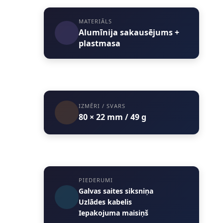
MATERIĀLS
Alumīnija sakausējums +
plastmasa
IZMĒRI / SVARS
80 × 22 mm / 49 g
PIEDERUMI
Galvas saites siksniņa
Uzlādes kabelis
Iepakojuma maisiņš