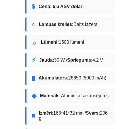
$
Cena: 6,6 ASV dolāri
○
Lampas krelles:
Balts lāzers
☼
Lūmeni:
1500 lūmeni
⚡
Jauda:
30 W /
Spriegums:
4,2 V
▮
Akumulators:
26650 (5000 mAh)
◆
Materiāls:
Alumīnija sakausējums
Izmēri:
163*41*32 mm /
Svars:
206
■
g