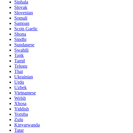
Sinhala
Slovak
Slovenian
Somali
Samoan
Scots Gaelic
Shona
Sindhi
Sundanese
Swahili
Tajik
Tamil
Telugu
Thai
Ukrainian
Urdu
Uzbek
Vietnamese
Welsh
Xhosa
Yiddish
Yoruba
Zulu
Kinyarwanda
Tatar