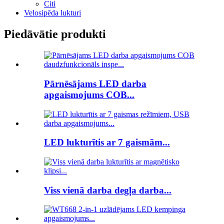
Citi
Velosipēda lukturi
Piedāvātie produkti
Pārnēsājams LED darba
apgaismojums COB...
LED lukturītis ar 7 gaismām...
Viss vienā darba degļa darba...