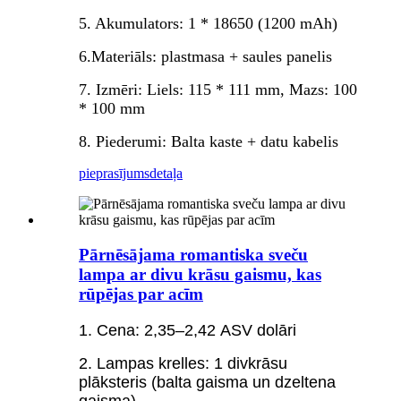
5. Akumulators: 1 * 18650 (1200 mAh)
6.Materiāls: plastmasa + saules panelis
7. Izmēri: Liels: 115 * 111 mm, Mazs: 100
* 100 mm
8. Piederumi: Balta kaste + datu kabelis
pieprasījums
detaļa
Pārnēsājama romantiska sveču
lampa ar divu krāsu gaismu, kas
rūpējas par acīm
1. Cena: 2,35–2,42 ASV dolāri
2. Lampas krelles: 1 divkrāsu
plāksteris (balta gaisma un dzeltena
gaisma)