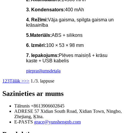
3. Kondensators:
400 mAh
4. Režīmi:
Vāja gaisma, spilgta gaisma un
krāsainība
5.Materiāls:
ABS + silikons
6. Izmēri:
100 × 53 × 98 mm
7. Iepakojums:
Plēves maisiņš + krāsu
kaste + USB kabelis
pieprasījums
detaļa
1
2
3
Tālāk >
>>
1./3. lappuse
Sazinieties ar mums
Tālrunis
+8613906602845
ADRESE
57 Xidian South Road, Xidian Town, Ningbo,
Zhejiang, Ķīna.
E-PASTS
grace@yunshengnb.com