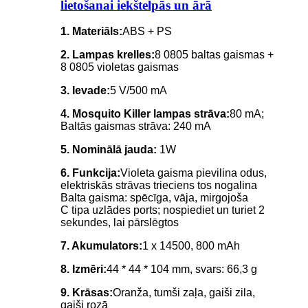
lietošanai iekštelpās un ārā
1. Materiāls:
ABS + PS
2. Lampas krelles:
8 0805 baltas gaismas +
8 0805 violetas gaismas
3. Ievade:
5 V/500 mA
4. Mosquito Killer lampas strāva:
80 mA;
Baltās gaismas strāva: 240 mA
5. Nominālā jauda:
1W
6. Funkcija:
Violeta gaisma pievilina odus,
elektriskās strāvas trieciens tos nogalina
Balta gaisma: spēcīga, vāja, mirgojoša
C tipa uzlādes ports; nospiediet un turiet 2
sekundes, lai pārslēgtos
7. Akumulators:
1 x 14500, 800 mAh
8. Izmēri:
44 * 44 * 104 mm, svars: 66,3 g
9. Krāsas:
Oranža, tumši zaļa, gaiši zila,
gaiši rozā