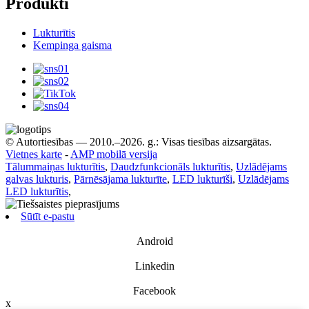
Produkti
Lukturītis
Kempinga gaisma
© Autortiesības — 2010.–2026. g.: Visas tiesības aizsargātas.
Vietnes karte
-
AMP mobilā versija
Tālummaiņas lukturītis
,
Daudzfunkcionāls lukturītis
,
Uzlādējams
galvas lukturis
,
Pārnēsājama lukturīte
,
LED lukturīši
,
Uzlādējams
LED lukturītis
,
Sūtīt e-pastu
Android
Linkedin
Facebook
x