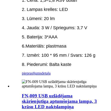
1. Cena: 1,5–1,8 ASV dolāri
2. Lampas krelles: LED
3. Lūmeni: 20 lm
4. Jauda: 3 W / Spriegums: 3,7 V
5. Baterija: 3*AAA
6.Materiāls: plastmasa
7. Izmēri: 100 * 95 mm / Svars: 126 g
8. Piederumi: Balta kaste
pieprasījums
detaļa
FN-009 USB uzlādējama
skārienjutīga aptumšojama lampa, 3
krāsu LED naktslampiņa