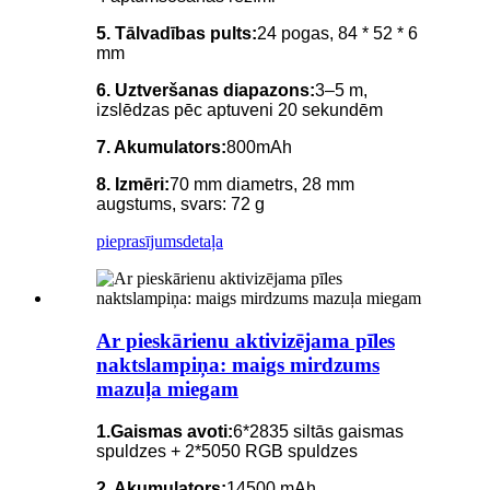
5. Tālvadības pults:
24 pogas, 84 * 52 * 6
mm
6. Uztveršanas diapazons:
3–5 m,
izslēdzas pēc aptuveni 20 sekundēm
7. Akumulators:
800mAh
8. Izmēri:
70 mm diametrs, 28 mm
augstums, svars: 72 g
pieprasījums
detaļa
Ar pieskārienu aktivizējama pīles
naktslampiņa: maigs mirdzums
mazuļa miegam
1.Gaismas avoti:
6*2835 siltās gaismas
spuldzes + 2*5050 RGB spuldzes
2. Akumulators:
14500 mAh