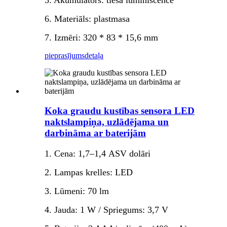
5. Akumulators: tieša luminiscence
6. Materiāls: plastmasa
7. Izmēri: 320 * 83 * 15,6 mm
pieprasījums
detaļa
Koka graudu kustības sensora LED
naktslampiņa, uzlādējama un
darbināma ar baterijām
1. Cena: 1,7–1,4 ASV dolāri
2. Lampas krelles: LED
3. Lūmeni: 70 lm
4. Jauda: 1 W / Spriegums: 3,7 V