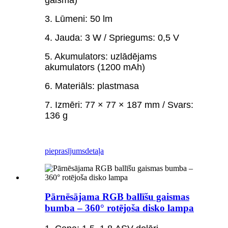
3. Lūmeni: 50 lm
4. Jauda: 3 W / Spriegums: 0,5 V
5. Akumulators: uzlādējams
akumulators (1200 mAh)
6. Materiāls: plastmasa
7. Izmēri: 77 × 77 × 187 mm / Svars:
136 g
pieprasījums
detaļa
Pārnēsājama RGB ballīšu gaismas
bumba – 360° rotējoša disko lampa