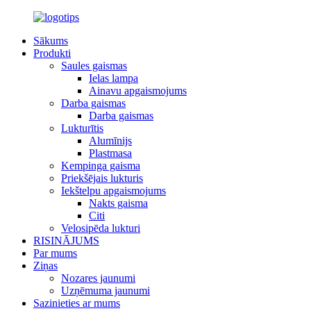
Sākums
Produkti
Saules gaismas
Ielas lampa
Ainavu apgaismojums
Darba gaismas
Darba gaismas
Lukturītis
Alumīnijs
Plastmasa
Kempinga gaisma
Priekšējais lukturis
Iekštelpu apgaismojums
Nakts gaisma
Citi
Velosipēda lukturi
RISINĀJUMS
Par mums
Ziņas
Nozares jaunumi
Uzņēmuma jaunumi
Sazinieties ar mums