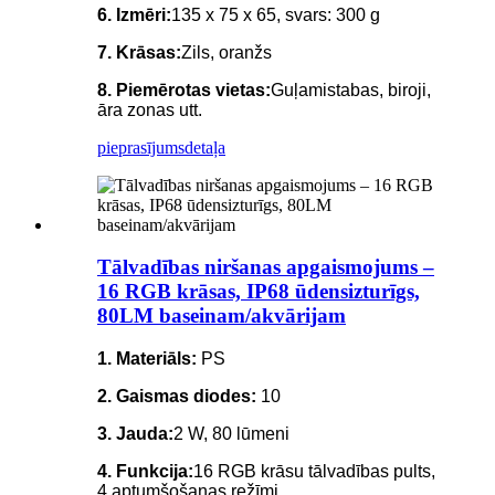
6. Izmēri:
135 x 75 x 65, svars: 300 g
7. Krāsas:
Zils, oranžs
8. Piemērotas vietas:
Guļamistabas, biroji,
āra zonas utt.
pieprasījums
detaļa
Tālvadības niršanas apgaismojums –
16 RGB krāsas, IP68 ūdensizturīgs,
80LM baseinam/akvārijam
1. Materiāls:
PS
2. Gaismas diodes:
10
3. Jauda:
2 W, 80 lūmeni
4. Funkcija:
16 RGB krāsu tālvadības pults,
4 aptumšošanas režīmi