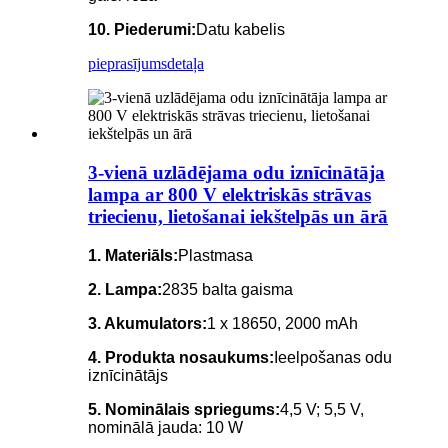
10. Piederumi:
Datu kabelis
pieprasījums
detaļa
3-vienā uzlādējama odu iznīcinātāja
lampa ar 800 V elektriskās strāvas
triecienu, lietošanai iekštelpās un ārā
1. Materiāls:
Plastmasa
2. Lampa:
2835 balta gaisma
3. Akumulators:
1 x 18650, 2000 mAh
4. Produkta nosaukums:
Ieelpošanas odu
iznīcinātājs
5. Nominālais spriegums:
4,5 V; 5,5 V,
nominālā jauda: 10 W