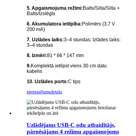
5. Apgaismojuma režīmi:
Balts/Silta/Silta +
Balts/Izslēgts
6. Akumulatora ietilpība:
Polimērs (3,7 V
200 mA)
7. Uzlādes laiks:
3–4 stundas; Izlādes laiks:
3–4 stundas
8. Izmēri:
81 * 66 * 147 mm
9.
Komplektā ietilpst viens 30 cm datu
kabelis
10. Uzlādes ports:
C tips
pieprasījums
detaļa
Uzlādējams USB-C odu atbaidītājs,
pārnēsājams 4 režīmu apgaismojums