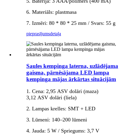
5. Baterija: 3 AAA/polimērs (400 mA)
6. Materiāls: plastmasa
7. Izmēri: 80 * 80 * 25 mm / Svars: 55 g
pieprasījums
detaļa
Saules kempinga laterna, uzlādējama
gaisma, pārnēsājama LED lampa
kempinga mājas ārkārtas situācijām
1. Cena: 2,95 ASV dolāri (maza)
3,12 ASV dolāri (liela)
2. Lampas krelles: SMT + LED
3. Lūmeni: 140–200 lūmeni
4. Jauda: 5 W / Spriegums: 3,7 V