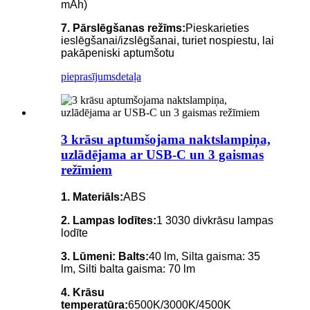
mAh)
7. Pārslēgšanas režīms:
Pieskarieties
ieslēgšanai/izslēgšanai, turiet nospiestu, lai
pakāpeniski aptumšotu
pieprasījums
detaļa
3 krāsu aptumšojama naktslampiņa,
uzlādējama ar USB-C un 3 gaismas
režīmiem
1. Materiāls:
ABS
2. Lampas lodītes:
1 3030 divkrāsu lampas
lodīte
3. Lūmeni: Balts:
40 lm, Silta gaisma: 35
lm, Silti balta gaisma: 70 lm
4. Krāsu
temperatūra:
6500K/3000K/4500K