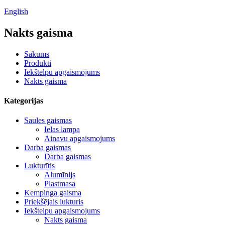
English
Nakts gaisma
Sākums
Produkti
Iekštelpu apgaismojums
Nakts gaisma
Kategorijas
Saules gaismas
Ielas lampa
Ainavu apgaismojums
Darba gaismas
Darba gaismas
Lukturītis
Alumīnijs
Plastmasa
Kempinga gaisma
Priekšējais lukturis
Iekštelpu apgaismojums
Nakts gaisma