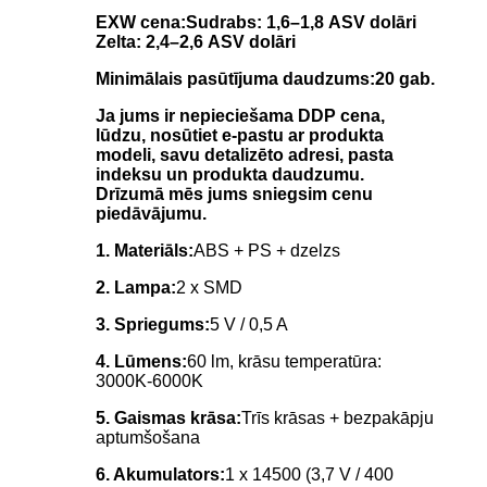
EXW cena:
Sudrabs: 1,6–1,8 ASV dolāri
Zelta: 2,4–2,6 ASV dolāri
Minimālais pasūtījuma daudzums:
20 gab.
Ja jums ir nepieciešama DDP cena,
lūdzu, nosūtiet e-pastu ar produkta
modeli, savu detalizēto adresi, pasta
indeksu un produkta daudzumu.
Drīzumā mēs jums sniegsim cenu
piedāvājumu.
1. Materiāls:
ABS + PS + dzelzs
2. Lampa:
2 x SMD
3. Spriegums:
5 V / 0,5 A
4. Lūmens:
60 lm, krāsu temperatūra:
3000K-6000K
5. Gaismas krāsa:
Trīs krāsas + bezpakāpju
aptumšošana
6. Akumulators:
1 x 14500 (3,7 V / 400