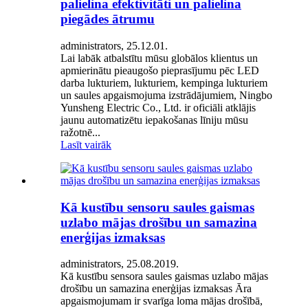
palielina efektivitāti un palielina
piegādes ātrumu
administrators, 25.12.01.
Lai labāk atbalstītu mūsu globālos klientus un
apmierinātu pieaugošo pieprasījumu pēc LED
darba lukturiem, lukturiem, kempinga lukturiem
un saules apgaismojuma izstrādājumiem, Ningbo
Yunsheng Electric Co., Ltd. ir oficiāli atklājis
jaunu automatizētu iepakošanas līniju mūsu
ražotnē...
Lasīt vairāk
Kā kustību sensoru saules gaismas
uzlabo mājas drošību un samazina
enerģijas izmaksas
administrators, 25.08.2019.
Kā kustību sensora saules gaismas uzlabo mājas
drošību un samazina enerģijas izmaksas Āra
apgaismojumam ir svarīga loma mājas drošībā,