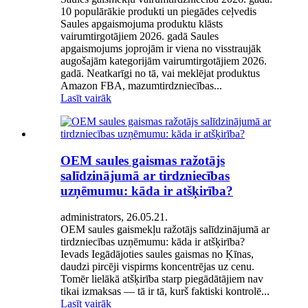
10 populārākie produkti un piegādes ceļvedis
Saules apgaismojuma produktu klāsts
vairumtirgotājiem 2026. gadā Saules
apgaismojums joprojām ir viena no visstraujāk
augošajām kategorijām vairumtirgotājiem 2026.
gadā. Neatkarīgi no tā, vai meklējat produktus
Amazon FBA, mazumtirdzniecības...
Lasīt vairāk
OEM saules gaismas ražotājs
salīdzinājumā ar tirdzniecības
uzņēmumu: kāda ir atšķirība?
administrators, 26.05.21.
OEM saules gaismekļu ražotājs salīdzinājumā ar
tirdzniecības uzņēmumu: kāda ir atšķirība?
Ievads Iegādājoties saules gaismas no Ķīnas,
daudzi pircēji vispirms koncentrējas uz cenu.
Tomēr lielākā atšķirība starp piegādātājiem nav
tikai izmaksas — tā ir tā, kurš faktiski kontrolē...
Lasīt vairāk