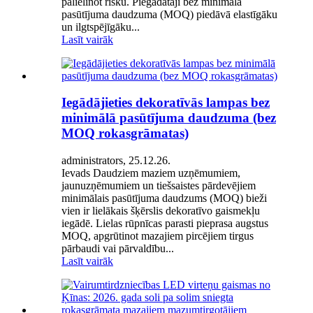
palielinot risku. Piegādātāji bez minimālā
pasūtījuma daudzuma (MOQ) piedāvā elastīgāku
un ilgtspējīgāku...
Lasīt vairāk
Iegādājieties dekoratīvās lampas bez
minimālā pasūtījuma daudzuma (bez
MOQ rokasgrāmatas)
administrators, 25.12.26.
Ievads Daudziem maziem uzņēmumiem,
jaunuzņēmumiem un tiešsaistes pārdevējiem
minimālais pasūtījuma daudzums (MOQ) bieži
vien ir lielākais šķērslis dekoratīvo gaismekļu
iegādē. Lielas rūpnīcas parasti pieprasa augstus
MOQ, apgrūtinot mazajiem pircējiem tirgus
pārbaudi vai pārvaldību...
Lasīt vairāk