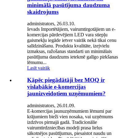
minimālā pasūtījuma daudzuma
skaidrojums
administrators, 26.03.10.
Ievads Importētājiem, vairumtirgotājiem un e-
komercijas pārdevējiem LED vara stiepļu
gaismekļu iegāde ietver vairāk nekā tikai cenu
salīdzināšanu. Produkta kvalitāte, izejvielu
izmaksas, ražošanas standarti un minimālais
pasūtījuma daudzums ietekmē galīgo pirkšanas
lēmumu...
Lasīt vairāk
Kāpēc piegādātāji bez MOQ ir
vislabākie e-komercijas
jaunizveidotiem uzņēmumiem?
administrators, 26.01.09.
E-komercijas jaunuzņēmumiem lēmumi par
krājumiem bieži vien nosaka, vai uzņēmums
izdzīvos pirmajā gadā. Tradicionālie
vairumtirdzniecības modeļi prasa lielus
sākotnējos pasūtījumus, piesaistot naudu un