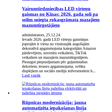
Vairumtirdzniecības LED virteņu
gaismas no Ķīnas: 2026. gada soli pa
solim sniegta rokasgrāmata mazajiem
mazumtirgotājiem
administrators, 25.12.24.
Ievads 2026. gadā LED virteņu gaismiņas
joprojām ir viena no visstraujāk augošajām
dekoratīvā apgaismojuma kategorijām Amazon
pārdevējiem, suvenīru veikaliem, TikTok
veikaliem un mazajiem mazumtirgotājiem.
Pieaugot pieprasījumam pēc guļamistabas
dekoriem, terases apgaismojuma, svētku
displejiem un sociālo mediju iedvesmotiem h...
Lasīt vairāk
Rūpnīcas modernizācija: jauna
automatizēta iepakošanas līnija