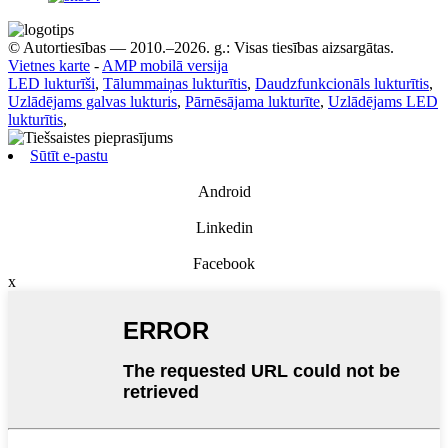
© Autortiesības — 2010.–2026. g.: Visas tiesības aizsargātas.
Vietnes karte
-
AMP mobilā versija
LED lukturīši
,
Tālummaiņas lukturītis
,
Daudzfunkcionāls lukturītis
,
Uzlādējams galvas lukturis
,
Pārnēsājama lukturīte
,
Uzlādējams LED
lukturītis
,
Sūtīt e-pastu
Android
Linkedin
Facebook
x