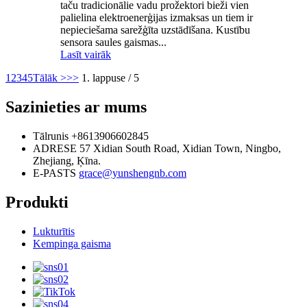
taču tradicionālie vadu prožektori bieži vien
palielina elektroenerģijas izmaksas un tiem ir
nepieciešama sarežģīta uzstādīšana. Kustību
sensora saules gaismas...
Lasīt vairāk
1
2
3
4
5
Tālāk >
>>
1. lappuse / 5
Sazinieties ar mums
Tālrunis
+8613906602845
ADRESE
57 Xidian South Road, Xidian Town, Ningbo,
Zhejiang, Ķīna.
E-PASTS
grace@yunshengnb.com
Produkti
Lukturītis
Kempinga gaisma