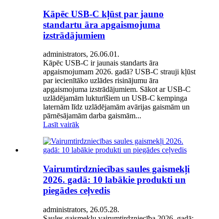
Kāpēc USB-C kļūst par jauno
standartu āra apgaismojuma
izstrādājumiem
administrators, 26.06.01.
Kāpēc USB-C ir jaunais standarts āra
apgaismojumam 2026. gadā? USB-C strauji kļūst
par iecienītāko uzlādes risinājumu āra
apgaismojuma izstrādājumiem. Sākot ar USB-C
uzlādējamām lukturīšiem un USB-C kempinga
laternām līdz uzlādējamām avārijas gaismām un
pārnēsājamām darba gaismām...
Lasīt vairāk
Vairumtirdzniecības saules gaismekļi
2026. gadā: 10 labākie produkti un
piegādes ceļvedis
administrators, 26.05.28.
Saules gaismekļu vairumtirdzniecība 2026. gadā: