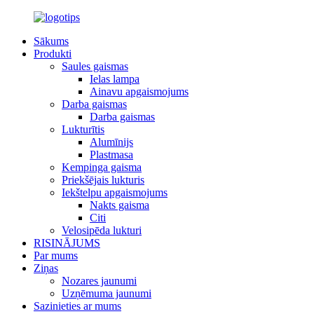
Sākums
Produkti
Saules gaismas
Ielas lampa
Ainavu apgaismojums
Darba gaismas
Darba gaismas
Lukturītis
Alumīnijs
Plastmasa
Kempinga gaisma
Priekšējais lukturis
Iekštelpu apgaismojums
Nakts gaisma
Citi
Velosipēda lukturi
RISINĀJUMS
Par mums
Ziņas
Nozares jaunumi
Uzņēmuma jaunumi
Sazinieties ar mums