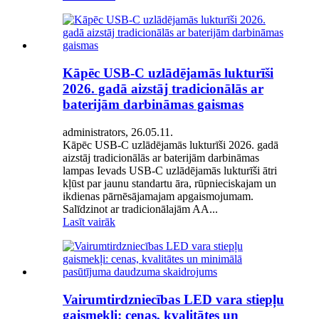
Kāpēc USB-C uzlādējamās lukturīši
2026. gadā aizstāj tradicionālās ar
baterijām darbināmas gaismas
administrators, 26.05.11.
Kāpēc USB-C uzlādējamās lukturīši 2026. gadā
aizstāj tradicionālās ar baterijām darbināmas
lampas Ievads USB-C uzlādējamās lukturīši ātri
kļūst par jaunu standartu āra, rūpnieciskajam un
ikdienas pārnēsājamajam apgaismojumam.
Salīdzinot ar tradicionālajām AA...
Lasīt vairāk
Vairumtirdzniecības LED vara stiepļu
gaismekļi: cenas, kvalitātes un