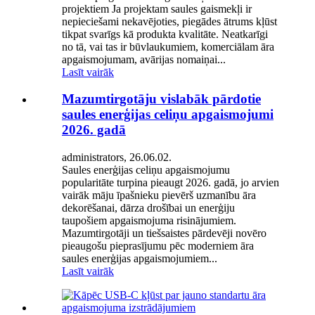
projektiem Ja projektam saules gaismekļi ir
nepieciešami nekavējoties, piegādes ātrums kļūst
tikpat svarīgs kā produkta kvalitāte. Neatkarīgi
no tā, vai tas ir būvlaukumiem, komerciālam āra
apgaismojumam, avārijas nomaiņai...
Lasīt vairāk
Mazumtirgotāju vislabāk pārdotie
saules enerģijas celiņu apgaismojumi
2026. gadā
administrators, 26.06.02.
Saules enerģijas celiņu apgaismojumu
popularitāte turpina pieaugt 2026. gadā, jo arvien
vairāk māju īpašnieku pievērš uzmanību āra
dekorēšanai, dārza drošībai un enerģiju
taupošiem apgaismojuma risinājumiem.
Mazumtirgotāji un tiešsaistes pārdevēji novēro
pieaugošu pieprasījumu pēc moderniem āra
saules enerģijas apgaismojumiem...
Lasīt vairāk